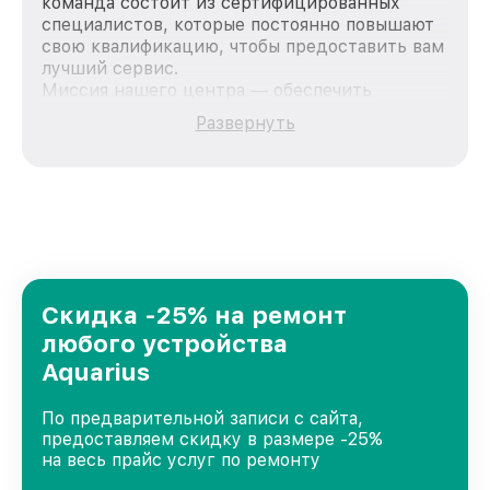
команда состоит из сертифицированных
специалистов, которые постоянно повышают
свою квалификацию, чтобы предоставить вам
лучший сервис.
Миссия нашего центра — обеспечить
качественный и доступный ремонт для
Развернуть
каждого пользователя продукции Aquarius,
вне зависимости от сложности поломки. Мы
стремимся к тому, чтобы каждый клиент был
удовлетворен скоростью и качеством
предоставляемых услуг. Наша цель — стать
лучшим сервисным центром Aquarius в
городе Казани, постоянно повышая уровень
доверия и лояльности наших клиентов.
Скидка -25% на ремонт
любого устройства
Aquarius
По предварительной записи с сайта,
предоставляем скидку в размере -25%
на весь прайс услуг по ремонту