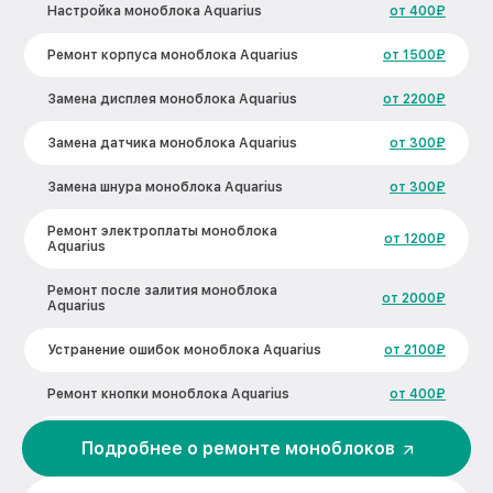
Настройка моноблока Aquarius
от 400₽
Ремонт корпуса моноблока Aquarius
от 1500₽
Замена дисплея моноблока Aquarius
от 2200₽
Замена датчика моноблока Aquarius
от 300₽
Замена шнура моноблока Aquarius
от 300₽
Ремонт электроплаты моноблока
от 1200₽
Aquarius
Ремонт после залития моноблока
от 2000₽
Aquarius
Устранение ошибок моноблока Aquarius
от 2100₽
Ремонт кнопки моноблока Aquarius
от 400₽
Замена операционной системы
Подробнее о ремонте моноблоков
от 500₽
моноблока Aquarius